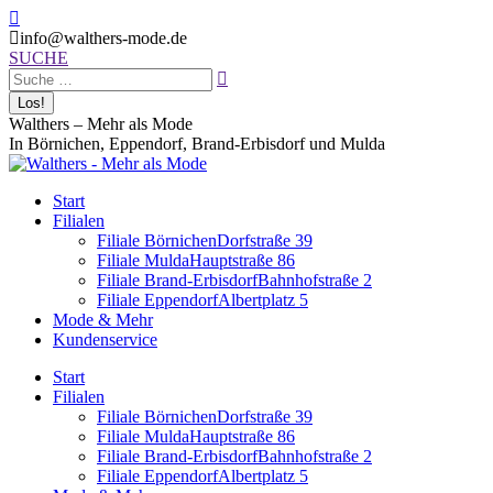
Zum
Facebook
Inhalt
page
info@walthers-mode.de
springen
Search:
opens
SUCHE
in
new
window
Walthers – Mehr als Mode
In Börnichen, Eppendorf, Brand-Erbisdorf und Mulda
Start
Filialen
Filiale Börnichen
Dorfstraße 39
Filiale Mulda
Hauptstraße 86
Filiale Brand-Erbisdorf
Bahnhofstraße 2
Filiale Eppendorf
Albertplatz 5
Mode & Mehr
Kundenservice
Start
Filialen
Filiale Börnichen
Dorfstraße 39
Filiale Mulda
Hauptstraße 86
Filiale Brand-Erbisdorf
Bahnhofstraße 2
Filiale Eppendorf
Albertplatz 5