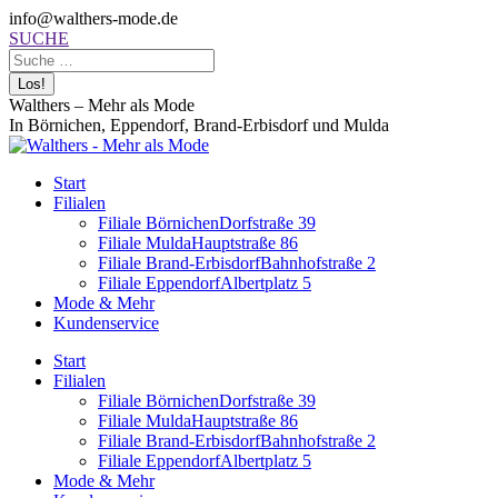
Zum
Facebook
info@walthers-mode.de
Inhalt
page
Search:
SUCHE
springen
opens
in
new
Walthers – Mehr als Mode
window
In Börnichen, Eppendorf, Brand-Erbisdorf und Mulda
Start
Filialen
Filiale Börnichen
Dorfstraße 39
Filiale Mulda
Hauptstraße 86
Filiale Brand-Erbisdorf
Bahnhofstraße 2
Filiale Eppendorf
Albertplatz 5
Mode & Mehr
Kundenservice
Start
Filialen
Filiale Börnichen
Dorfstraße 39
Filiale Mulda
Hauptstraße 86
Filiale Brand-Erbisdorf
Bahnhofstraße 2
Filiale Eppendorf
Albertplatz 5
Mode & Mehr